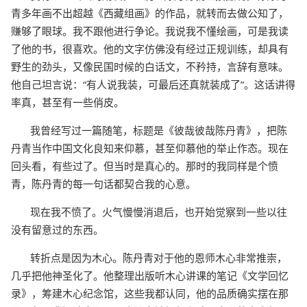
青多年画不出超越《西藏组画》的作品，就转而去做公知了，
赚够了眼球。我不跟他进行争论。我说我不懂绘画，可是我读
了他的书，很喜欢。他的文字仿佛没有经过正规训练，却具有
野生的劲头，又像民国时候的白话文，不矜持，言辞有意味。
他自己坦言说：“有人说我装，可最后还真就装成了”。这话讲得
率真，甚至有一些俏皮。
我曾经写过一篇随笔，标题是《彼哉彼哉陈丹青》，把陈
丹青当作中国文化良知来仰慕，甚至仰慕他的举止作态。现在
回头看，有些过了。但当时是真心的。那时的我同样是个愤
青，陈丹青的每一句话都契合我的心意。
现在我不愤了。火气慢慢消退后，也开始觉察到一些以往
没有留意过的东西。
转折点是因为木心。陈丹青对于他的恩师木心非常推崇，
几乎把他神圣化了。他整理出版听木心讲课的笔记《文学回忆
录》，筹建木心纪念馆，这些我都认同，他的品质确实摆在那