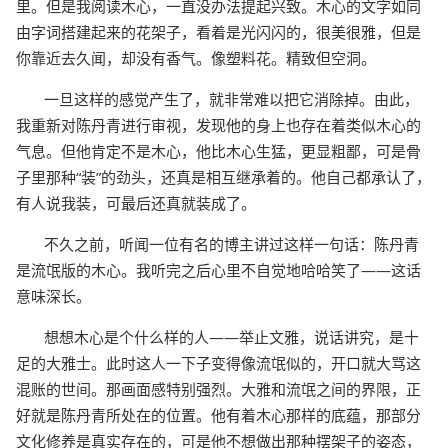
里。但是我阅读木心，一直没办法提起兴致。木心的文字如同
由字词搭建起来的花架子，看着是光闪闪的，很美很雅，但是
你靠近去久闻，却没有香气。像塑料花。精致但空洞。
一旦这样的感觉产生了，就非常难以把它消除掉。由此，
我重新对陈丹青进行审视，发现他的身上也存在着类似木心的
气息。但他肯定不是木心，他比木心生猛，更显粗鄙，可是骨
子里那种“装”的劲头，还真是相互继承着的。他自己都承认了，
有人说我装，可最后还真就装成了。
不久之前，听闻一位有名的博主讲过这样一句话：陈丹青
是流氓版的木心。我听完之后心里不自觉地哈哈笑了——这话
意味深长。
想想木心是个什么样的人——举止文雅，说话讲究，是十
足的大雅士。此时这人一下子变得像流氓似的，开口就大骂这
混账的世间。那画面感特别强烈。大雅和流氓之间的界限，正
好就是陈丹青所处在的位置。他有着木心那样的底蕴，那部分
文化修养是真实存在的，可是他不想做出那种摆架子的姿态，