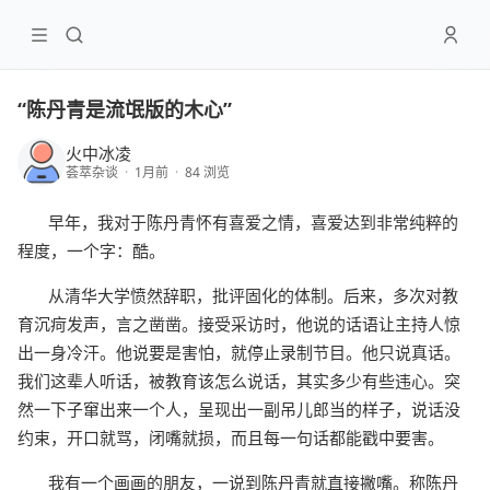
“陈丹青是流氓版的木心”
火中冰凌
荟萃杂谈
·
1月前
·
84 浏览
早年，我对于陈丹青怀有喜爱之情，喜爱达到非常纯粹的
程度，一个字：酷。
从清华大学愤然辞职，批评固化的体制。后来，多次对教
育沉疴发声，言之凿凿。接受采访时，他说的话语让主持人惊
出一身冷汗。他说要是害怕，就停止录制节目。他只说真话。
我们这辈人听话，被教育该怎么说话，其实多少有些违心。突
然一下子窜出来一个人，呈现出一副吊儿郎当的样子，说话没
约束，开口就骂，闭嘴就损，而且每一句话都能戳中要害。
我有一个画画的朋友，一说到陈丹青就直接撇嘴。称陈丹