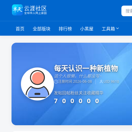
首页
全部版块
排行榜
小黑屋
工具箱
每天认识一种新植物
这个人很懒，什么都没写~
注册时间 2026-06-08
UID 9610
发帖
回帖
粉丝
关注
收藏
精华
7
0
0
0
0
0