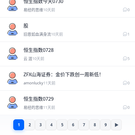
易经的思维
恒生指数今天0730
易经的思维
10天前
0
笈第
股
旧恩如血满身流
10天前
1
易经的思维
恒生指数0728
云 涯
10天前
5
amonlucky
ZFX山海证券：金价下跌创一周新低！
amonlucky
11天前
0
易经的思维
恒生指数0729
易经的思维
11天前
0
1
2
3
4
5
6
7
8
9
▶