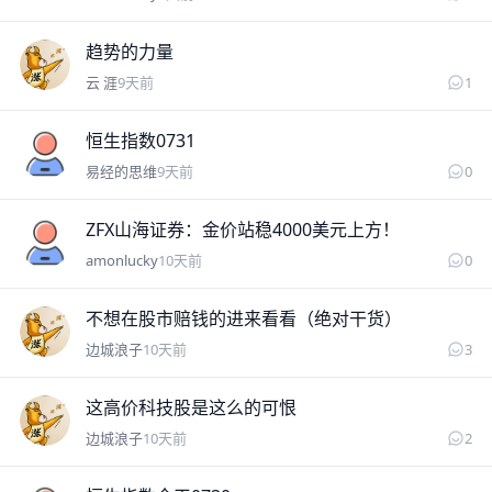
边城浪子
趋势的力量
云 涯
9天前
1
易经的思维
恒生指数0731
易经的思维
9天前
0
amonlucky
ZFX山海证券：金价站稳4000美元上方！
amonlucky
10天前
0
边城浪子
不想在股市赔钱的进来看看（绝对干货）
边城浪子
10天前
3
边城浪子
这高价科技股是这么的可恨
边城浪子
10天前
2