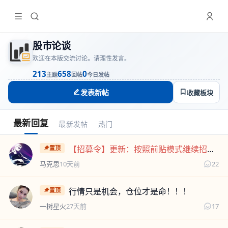
股巿论谈
欢迎在本版交流讨论。请理性发言。
213
658
0
主题
回帖
今日发帖
发表新帖
收藏板块
最新回复
最新发帖
热门
马克思
【招募令】更新：按照前贴模式继续招募！期待您的加入~~
置顶
马克思
10天前
22
天涯楠楠
行情只是机会，仓位才是命！！！
置顶
一树星火
27天前
17