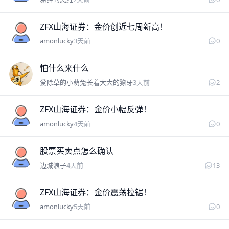
amonlucky
ZFX山海证券：金价创近七周新高！
amonlucky
3天前
0
边城浪子
怕什么来什么
爱除草的小萌兔长着大大的獠牙
3天前
2
amonlucky
ZFX山海证券：金价小幅反弹！
amonlucky
4天前
0
墨白墨
股票买卖点怎么确认
边城浪子
4天前
13
amonlucky
ZFX山海证券：金价震荡拉锯！
amonlucky
5天前
0