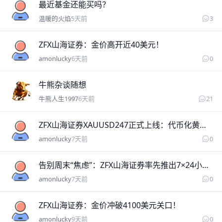
温暖的火焰
最近基金还能买吗？
温暖的火焰
5天前
3
amonlucky
ZFX山海证券：金价高开近40美元！
amonlucky
6天前
0
牛熊人生1997
牛熊杂谈随想
牛熊人生1997
6天前
21
amonlucky
ZFX山海证券XAUUSD247正式上线：代币化黄金开启全天候交易新纪元
amonlucky
7天前
0
amonlucky
告别周末“焦虑”：ZFX山海证券率先推出7×24小时黄金交易，重构贵金属投资时间维度
amonlucky
7天前
0
amonlucky
ZFX山海证券：金价冲破4100美元关口！
amonlucky
9天前
0