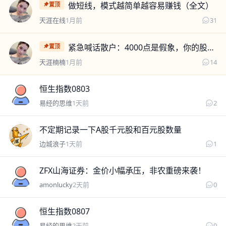
天涯楠楠
做短线，模式越简单越容易赚钱（全文）
置顶
天涯在线
1月前
31
天涯楠楠
紧急喊话散户：4000点是假象，你的股票早已跌回2000点！
置顶
天涯楠楠
1月前
14
易经的思维
恒生指数0803
易经的思维
1天前
2
边城浪子
不定期记录一下A股千元股和百元股数量
边城浪子
1天前
1
amonlucky
ZFX山海证券：金价小幅承压，非农重磅来袭！
amonlucky
2天前
0
易经的思维
恒生指数0807
易经的思维
2天前
0