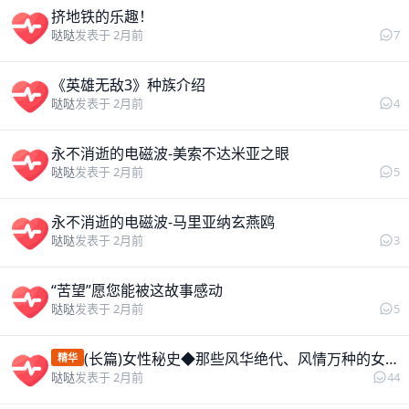
挤地铁的乐趣！
7
哒哒
发表于 2月前
《英雄无敌3》种族介绍
4
哒哒
发表于 2月前
永不消逝的电磁波-美索不达米亚之眼
5
哒哒
发表于 2月前
永不消逝的电磁波-马里亚纳玄燕鸥
3
哒哒
发表于 2月前
“苦望”愿您能被这故事感动
5
哒哒
发表于 2月前
(长篇)女性秘史◆那些风华绝代、风情万种的女人，为你打开女人的所有秘密
精华
44
哒哒
发表于 2月前