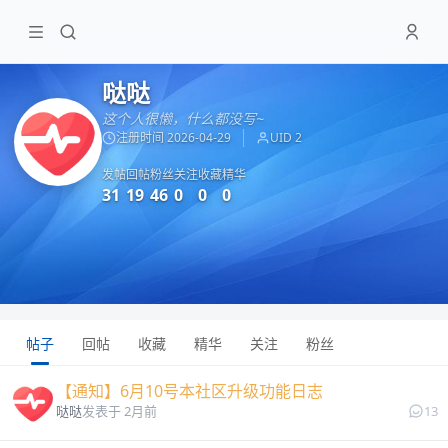
哒哒
这个人很懒，什么都没写~
注册时间 2026-04-29
UID 2
发帖
回帖
粉丝
关注
收藏
精华
31
19
46
0
0
0
帖子
回帖
收藏
精华
关注
粉丝
【通知】6月10号本社区升级功能日志
13
哒哒
发表于 2月前