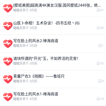
[壁纸美图]超高清4K美女汉服.国风壁纸2449张，绝美意境！
41
哒哒
发表于 3月前
山医卜命相！五术杂谈！-四书五经丶(6)
36
哒哒
发表于 3月前
写在脸上的风水2-禅海商道
1
哒哒
发表于 3月前
请块所谓的“开光”玉，不如养活的灵宠！
55
哒哒
发表于 3月前
青囊尸衣3《残眼》——鲁班尺
6
哒哒
发表于 3月前
写在脸上的风水1-禅海商道
14
哒哒
发表于 3月前