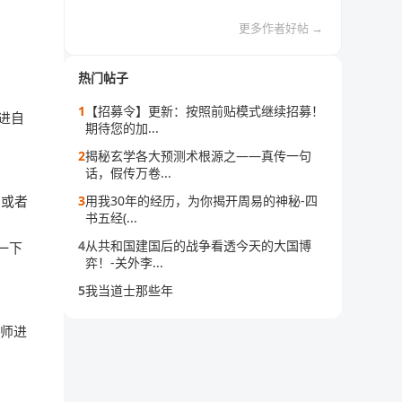
更多作者好帖 →
热门帖子
1
【招募令】更新：按照前贴模式继续招募！
进自
期待您的加...
2
揭秘玄学各大预测术根源之——真传一句
话，假传万卷...
，或者
3
用我30年的经历，为你揭开周易的神秘-四
书五经(...
4
从共和国建国后的战争看透今天的大国博
一下
弈！-关外李...
5
我当道士那些年
缠师进