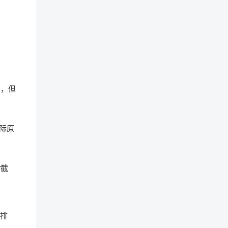
到，但
际原
“截
规排