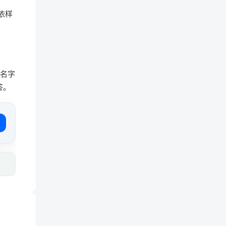
依样
的名字
答。