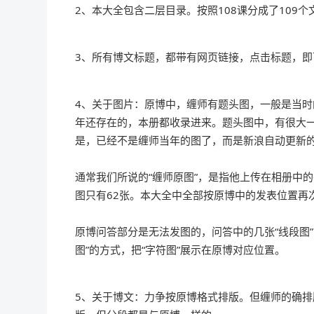
2、本大全包含二层目录。按照108课分成了109
3、所有博文标题，都带有网页链接，点击标题，即
4、关于图片：原博中，缠师有题头图，一般是当时的
年还存在的，本册都收录进来。题头图中，有很大一
是，已经不是缠师当年的图了，而是新浪自动更新
通常我们所说的“缠师原图”，是指他上传在相册中
图只有62张。本大全中全部按原博中的发表位置再
原博问答部分是无法发图的，问答中的几张“线段图”
图”的方式，把“字符图”展示在原博对应位置。
5、关于博文：力争按原博格式排版。但缠师的确