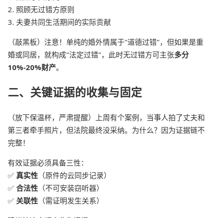
2. 照顾无过错方原则
3. 夫妻共同生活期间的实际贡献
（敲黑板）注意！单纯的婚外情属于"道德过错"，但如果是重
婚或同居，就构成"法定过错"，此时无过错方可主张
多分
10%-20%财产
。
二、关键证据的收集与固定
（放下保温杯，严肃提醒）上周有个案例，当事人拍了丈夫和
第三者牵手照片，但法院最终没采纳。为什么？因为证据链不
完整！
有效证据必须具备三性：
✅
真实性
（原件的云同步记录）
✅
合法性
（不可安装窃听器）
✅
关联性
（需证明发生关系）