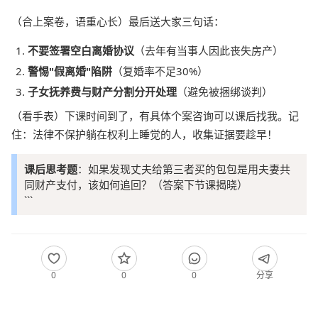
（合上案卷，语重心长）最后送大家三句话：
不要签署空白离婚协议
（去年有当事人因此丧失房产）
警惕"假离婚"陷阱
（复婚率不足30%）
子女抚养费与财产分割分开处理
（避免被捆绑谈判）
（看手表）下课时间到了，有具体个案咨询可以课后找我。记
住：法律不保护躺在权利上睡觉的人，收集证据要趁早！
课后思考题
：如果发现丈夫给第三者买的包包是用夫妻共
同财产支付，该如何追回？（答案下节课揭晓）
```
0
0
0
分享