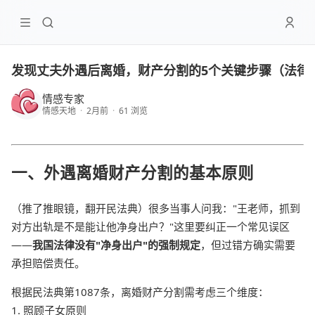
发现丈夫外遇后离婚，财产分割的5个关键步骤（法律
情感专家
情感天地
·
2月前
·
61 浏览
一、外遇离婚财产分割的基本原则
（推了推眼镜，翻开民法典）很多当事人问我："王老师，抓到
对方出轨是不是能让他净身出户？"这里要纠正一个常见误区
——
我国法律没有"净身出户"的强制规定
，但过错方确实需要
承担赔偿责任。
根据民法典第1087条，离婚财产分割需考虑三个维度：
1. 照顾子女原则