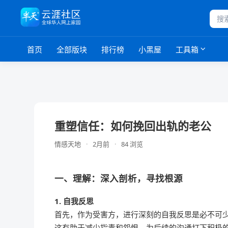
首页
全部版块
排行榜
小黑屋
工具箱
重塑信任：如何挽回出轨的老公
情感天地
·
2月前
·
84 浏览
一、理解：深入剖析，寻找根源
1. 自我反思
首先，作为受害方，进行深刻的自我反思是必不可
这有助于减少指责和怨恨，为后续的沟通打下积极