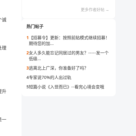
更多作者好帖 →
个诚
热门帖子
1
【招募令】更新：按照前贴模式继续招募！
期待您的加...
处理
2
女人多久能忘记同居过的男友？-----发一个
低级...
3
逃离北上广深，你准备好了吗？
4
专家说70%的人出过轨
5
短篇小说《入世而已》--看完心境会变哦
提升
是一