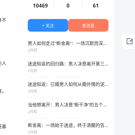
10469
0
61
并不
+ 关注
发消息
男人如何走过“断舍离”：一场沉默而深刻的内心重建
2月前
伤人
迷途知返的回归路：男人决意离开第三方的七个真实表现
2月前
迷途知返：已婚男人如何从婚外情的泥沼中解脱
界。
2月前
当他想离开：男人决意“断干净”的五个无声信号
2月前
断舍离：一场始于迷途，终于清醒的告别
任基
2月前