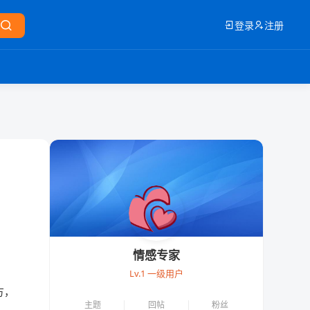
登录
注册
情感专家
Lv.1 一级用户
方，
主题
回帖
粉丝