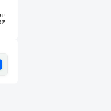
去迎
是保