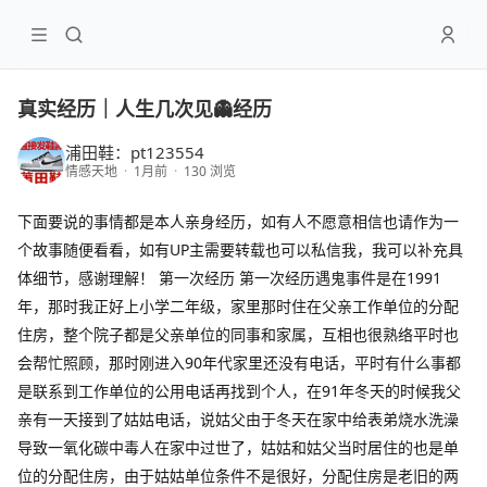
真实经历｜人生几次见👻经历
浦田鞋：pt123554
情感天地
·
1月前
·
130 浏览
下面要说的事情都是本人亲身经历，如有人不愿意相信也请作为一
个故事随便看看，如有UP主需要转载也可以私信我，我可以补充具
体细节，感谢理解！ 第一次经历 第一次经历遇鬼事件是在1991
年，那时我正好上小学二年级，家里那时住在父亲工作单位的分配
住房，整个院子都是父亲单位的同事和家属，互相也很熟络平时也
会帮忙照顾，那时刚进入90年代家里还没有电话，平时有什么事都
是联系到工作单位的公用电话再找到个人，在91年冬天的时候我父
亲有一天接到了姑姑电话，说姑父由于冬天在家中给表弟烧水洗澡
导致一氧化碳中毒人在家中过世了，姑姑和姑父当时居住的也是单
位的分配住房，由于姑姑单位条件不是很好，分配住房是老旧的两