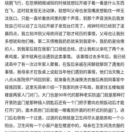
绕圈飞行，在恐惧稍微减轻的时候就想拉开被子看一看是什么东西
在飞，这时就发现无法动弹，就想叫父母也发现嘴皮想黏住一样无
法张口，只能一直听着房间里的那个声音，到那个声音消失后我发
现自己可以动了立马拉开被子发现台灯亮了，闹钟时间已经到了凌
晨四点，我立刻冲到父母房间说了刚才经历的事情，父母也让我别
多想就和他们睡。第二天傍晚我奶奶就来到我家中，我奶奶是信佛
的人，到我家后就在我家门口烧纸念经，还让我和父亲吃了两个水
煮鸡蛋，家中就再也没遇到这类事情。 该事情过去多年后，我已经
读高中了有一次过年家人聚餐，在饭后亲戚在闲聊就聊到了遇鬼的
事情，我母亲才在饭桌上说起当年他们遇到的事情，他们当天晚上
八点从医院停尸间回到家，就准备先洗澡换洗衣服后再到同事家中
接我回家，这里先简单介绍一下我家的房子布局，我家住五楼每层
楼是两家人门对门，大门也是90年代的那种老实防盗门就是那种打
开里防盗门是那种插入钥匙后还有一个门把手要向右侧扳动后才能
打开门的，面木质房门后就能一眼看到外面的栏杆式的防盗门，进
门后右侧有一个过道，过道的右侧就是卫生间尽头是厨房和一个小
阳台，卫生间有一个小窗户是在楼道中的，母亲在卫生间洗衣服的