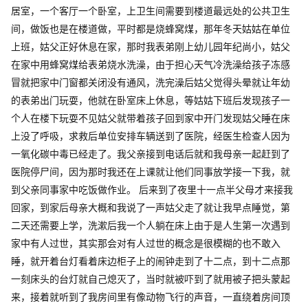
居室，一个客厅一个卧室，上卫生间需要到楼道最远处的公共卫生
间，做饭也是在楼道做，平时都是烧蜂窝煤，那年冬天姑姑在单位
上班，姑父正好休息在家，那时我表弟刚上幼儿园年纪尚小，姑父
在家中用蜂窝煤给表弟烧水洗澡，由于担心天气冷洗澡给孩子冻感
冒就把家中门窗都关闭没有通风，洗完澡后姑父觉得头晕就让年幼
的表弟出门玩耍，他就在卧室床上休息，等姑姑下班后发现孩子一
个人在楼下玩耍不见姑父就带着孩子回到家中开门发现姑父睡在床
上没了呼吸，求救后单位安排车辆送到了医院，经医生检查人因为
一氧化碳中毒已经走了。我父亲接到电话后就和我母亲一起赶到了
医院停尸间，因为那时我还在上课就让他们同事放学接一下我，就
到父亲同事家中吃饭做作业。 后来到了夜里十一点半父母才来接我
回家，到家后母亲大概和我说了一声姑父走了就让我早点睡觉，第
二天还需要上学，洗漱后我一个人躺在床上由于是人生第一次遇到
家中有人过世，其实那会对有人过世的概念是很模糊的也不敢入
睡，就开着台灯看着床边柜子上的闹钟走到了十二点，到十二点那
一刻床头的台灯就自己熄灭了，当时就被吓到了就用被子把头蒙起
来，接着就听到了我房间里有像动物飞行的声音，一直绕着房间顶