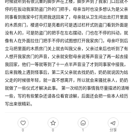
时候就听到有很沉重的脚步声在上楼，脚步声到了我家门口后就不
停的在扳动我家防盗门外的门把手，母亲当时也没多想认为是父亲
同事看到我家中灯亮把我送回来了，母亲就从卫生间出去打开里面
的木质房门，楼道中灯是亮着的可是透过栏杆式防盗门看到外面是
没有人的，可是防盗门的把手在左右摆动，门也在不停的抖动，就
像有人在外面拉住门把手不停的试图想打开我家房门，母亲吓到后
立马把里面的木质房门关上就去叫我父亲，父亲过来后也听到了有
人想开我家房门的声音，父亲就安慰母亲说等声音没了再一起去接
我回家，他们一等就等到了十一点半声音没了才到同事家中接我，
后来我晚上遇到怪事后，第二天父亲就去找奶奶，奶奶就说因为姑
父走的时候很年轻，就一直不想离开，所以就会来骚扰亲人，奶奶
就做了一些仪式才解决此事。 第一次经历的事情我尽量描述的清晰
一些，写的有些繁杂还请各位看官谅解，后面还会把一些本人经历
写出来很精彩。
0
0
1
分享