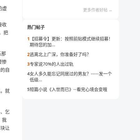
的虚
更多作者好帖 →
接收
热门帖子
，把
1
【招募令】更新：按照前贴模式继续招募！
期待您的加...
系那
2
逃离北上广深，你准备好了吗？
凄惨
3
专家说70%的人出过轨
塌的自
4
女人多久能忘记同居过的男友？-----发一个
低级...
5
短篇小说《入世而已》--看完心境会变哦
搐。就
里、乞
。我
那块让