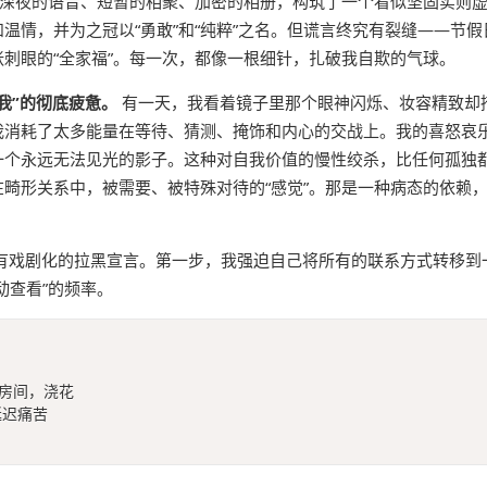
用深夜的语音、短暂的相聚、加密的相册，构筑了一个看似坚固实则
温情，并为之冠以“勇敢”和“纯粹”之名。但谎言终究有裂缝——节假
刺眼的“全家福”。每一次，都像一根细针，扎破我自欺的气球。
我”的彻底疲惫。
有一天，我看着镜子里那个眼神闪烁、妆容精致却
我消耗了太多能量在等待、猜测、掩饰和内心的交战上。我的喜怒哀
一个永远无法见光的影子。这种对自我价值的慢性绞杀，比任何孤独
畸形关系中，被需要、被特殊对待的“感觉”。那是一种病态的依赖
有戏剧化的拉黑宣言。第一步，我强迫自己将所有的联系方式转移到
动查看”的频率。
整理房间，浇花

延迟痛苦
