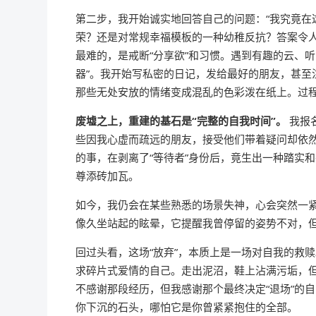
第二步，我开始诚实地回答自己的问题：“我究竟在
荣？还是对常规幸福模板的一种幼稚反抗？答案令
最难的，是戒断“分享欲”和习惯。遇到有趣的云、
器”。我开始写私密的日记，发给最好的朋友，甚至
那些无处安放的情绪变成混乱的色彩泼在纸上。过
废墟之上，重建的基石是“完整的自我时间”。
我报
些因我心虚而疏远的朋友，接受他们带着疑问却依
的事，在剥离了“等待者”身份后，竟生出一种踏实
尊添砖加瓦。
如今，我仍会在某些熟悉的场景失神，心会突然一紧
像久坐站起的眩晕，它提醒我曾停留的姿势不对，
回过头看，这场“放弃”，本质上是一场对自我的救
求碎片式爱情的自己。走出泥沼，鞋上沾满污垢，
不感谢那段经历，但我感谢那个最终决定“退场”的
你下沉的石头，哪怕它是你曾紧紧抱住的全部。