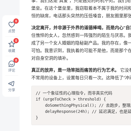
事：我们这是“真爱”，只是遇见的时机不对。我们
堡垒。在这个堡垒里，我窃取着本不属于我的时间和
恒的缺席，电话那头突然的压低嗓音，朋友圈里那张
0
决定离开，并非源于外界的道德棒喝，而是内心“自
点赞
住憔悴的女人，忽然感到一阵强烈的陌生与厌恶。
0
成了另一个女人婚姻的隐秘副产品。我的存在，像
可怕。我意识到，我执着的可能不是他，而是那个在
收藏
对自身空洞的填补。
0
真正的放弃，是一场笨拙而痛苦的行为艺术。
它没
评论
不常用的设备上，设置每日只看一次。这降低了“冲
分享
// 一个象征性的心理指令，而非真实代码

if (urgeToCheck > threshold) {

    doSomethingPhysical(); // 去跑步，
    delayResponse(24h); // 延迟满足，也是
}