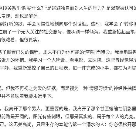
这段关系里‘购买’什么？”是逃避独自面对人生的压力？是渴望被认可
人羞愧，却也是解药。
听到好听的歌，手会习惯性地划向那个对话框。这时，我学会了“转移
注册了一个无人关注的社交账号，像树洞一样倾泻。我重新拾起画笔
程很难看，但很真实。
名了搁置已久的课程，周末不再为他可能的“空隙”而待命。我重新联
然张开的怀抱。我学习一个人吃饭、看电影、去医院。这些曾经觉得
和平静。我重新掌控了自己的日程表，每一件完成的小事，都在为坍
。但我不再视之为爱的证据，而是视为一种“情感习惯”的神经性抽
但并不意味着我要永远坐下。
赎。我离开了那个男人，更重要的是，我离开了那个甘愿蜷缩在阴影
但前路是开阔的。阳光有些刺眼，但那是真实的、属于每个人的光亮
自己。这无关高尚，只是生存的本能告诉一个溺水的人：你必须松开