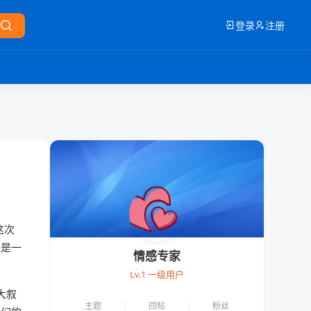
登录
注册
这次
像是一
情感专家
Lv.1 一级用户
大叙
主题
回帖
粉丝