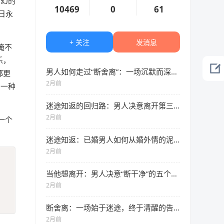
虚幻的
10469
0
61
日永
+ 关注
发消息
掩不
乐，
男人如何走过“断舍离”：一场沉默而深刻的内心重建
都更
2月前
，一种
迷途知返的回归路：男人决意离开第三方的七个真实表现
2月前
一个
迷途知返：已婚男人如何从婚外情的泥沼中解脱
2月前
当他想离开：男人决意“断干净”的五个无声信号
2月前
断舍离：一场始于迷途，终于清醒的告别
2月前